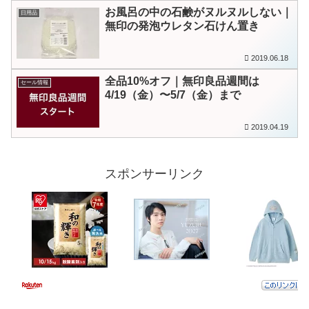
お風呂の中の石鹸がヌルヌルしない｜
日用品
無印の発泡ウレタン石けん置き
2019.06.18
全品10%オフ｜無印良品週間は
セール情報
4/19（金）〜5/7（金）まで
2019.04.19
スポンサーリンク