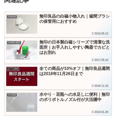
無印良品の白磁小物入れ｜歯間ブラシ
収納雑貨
の保管用におすすめ
2019.05.13
無印の日本製白磁シリーズで清潔な洗
日本製の商品
面所｜お手入れしやすい陶器でカビと
はお別れ
2017.05.19
全ての商品が10%オフ｜無印良品週間
セール情報
は2018年11月26日まで
2018.11.16
水やり・花瓶への水足しに便利｜無印
生活雑貨
のポリボトルノズル付が大活躍中
2018.01.26