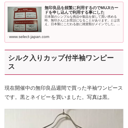
無印良品を頻繁に利用するのでMUJIカー
ドを申し込んで利用する事にした
日本製のシンプルな商品や製品を探して買い求める
時、無印さんにお世話になることがあります。とは言
え、日本製にこだわる故に雑貨類がメインでした。し
かし去年末ふらりと無印さんの店舗に入ったら、期間
限定価格でニット類が売られていたため、たまには衣
類...
www.select-japan.com
シルク入りカップ付半袖ワンピー
ス
現在開催中の無印良品週間で買った半袖ワンピース
です。黒とネイビーを買いました。写真は黒。