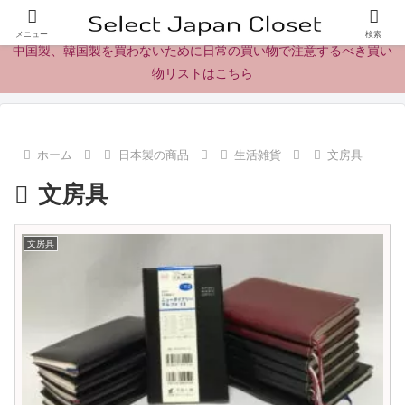
日本製の商品、製品、食品レビューとニュース
メニュー
検索
中国製、韓国製を買わないために日常の買い物で注意するべき買い
物リストはこちら
ホーム
日本製の商品
生活雑貨
文房具
文房具
文房具