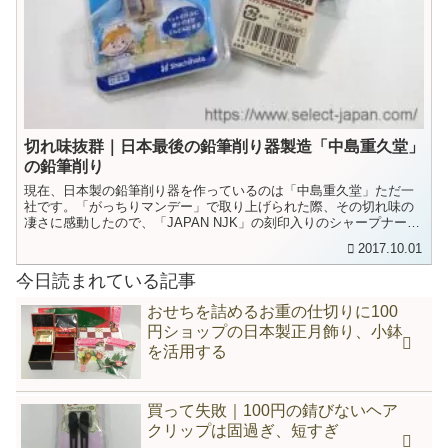
切れ味抜群｜日本最後の鉛筆削り器製造「中島重久堂」
の鉛筆削り
現在、日本製の鉛筆削り器を作っているのは「中島重久堂」ただ一
社です。「がっちりマンデー」で取り上げられた際、その切れ味の
凄さに感動したので、「JAPAN NJK」の刻印入りのシャープナーを
買いあさってしまいました。
2017.10.01
今日読まれている記事
おせちを詰めるお重の仕切りに100
円ショップの日本製正月飾り、小鉢
を活用する
買って失敗｜100円の錆びないヘア
クリップは固過ぎ、短すぎ