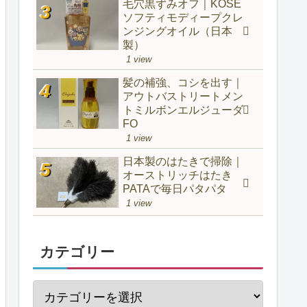
毛穴黒ずみオフ｜KOSE
ソフティモディープクレ
ンジングオイル（日本
製）
1 view
髪の補強、コシを出す｜
アウトバストリートメン
トミルボンエルジューダ
FO
1 view
日本製のはたきで掃除｜
オーストリッチはたき
PATAで毎日パタパタ
1 view
カテゴリー