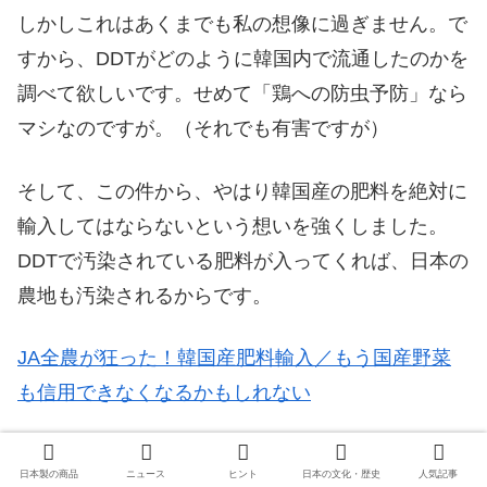
しかしこれはあくまでも私の想像に過ぎません。で
すから、DDTがどのように韓国内で流通したのかを
調べて欲しいです。せめて「鶏への防虫予防」なら
マシなのですが。（それでも有害ですが）
そして、この件から、やはり韓国産の肥料を絶対に
輸入してはならないという想いを強くしました。
DDTで汚染されている肥料が入ってくれば、日本の
農地も汚染されるからです。
JA全農が狂った！韓国産肥料輸入／もう国産野菜
も信用できなくなるかもしれない
JA全農が狂った！韓国産肥料輸入｜もう
日本製の商品
ニュース
ヒント
日本の文化・歴史
人気記事
国産野菜も信用できなくなるかもしれな