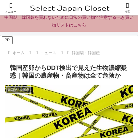
日本製の商品、製品、食品レビューとニュース
メニュー
検索
中国製、韓国製を買わないために日常の買い物で注意するべき買い
物リストはこちら
PR
ホーム
ニュース
韓国製・韓国産
韓国産卵からDDT検出で見えた生物濃縮疑
惑｜韓国の農産物・畜産物は全て危険か
韓国製・韓国産