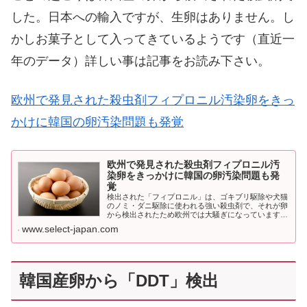
した。日本への輸入ですが、生卵はありません。し
かしお菓子として入ってきているようです（直近一
年のデータ）詳しい事は記事をお読み下さい。
欧州で発見された殺虫剤フィプロニル汚染卵をきっ
かけに韓国の卵汚染問題も発覚
欧州で発見された殺虫剤フィプロニル汚
染卵をきっかけに韓国の卵汚染問題も発
覚
検出された「フィプロニル」は、ゴキブリ駆除や犬猫
のノミ・ダニ駆除に使われる強い殺虫剤で、それが卵
から検出されたため欧州では大騒ぎになっています。
しかし遠く離れている韓国でも検出されました。韓国
www.select-japan.com
でもその殺虫剤を使っていたのです。非常に不安にな
ったので日本への汚染...
韓国産卵から「DDT」検出