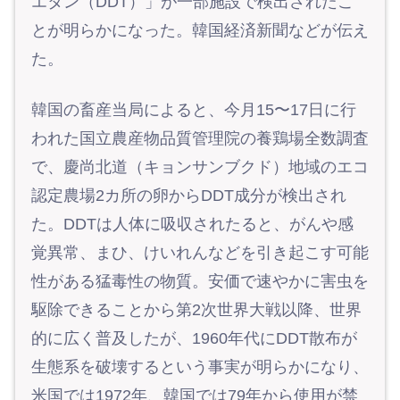
エタン（DDT）」が一部施設で検出されたこ
とが明らかになった。韓国経済新聞などが伝え
た。
韓国の畜産当局によると、今月15〜17日に行
われた国立農産物品質管理院の養鶏場全数調査
で、慶尚北道（キョンサンブクド）地域のエコ
認定農場2カ所の卵からDDT成分が検出され
た。DDTは人体に吸収されたると、がんや感
覚異常、まひ、けいれんなどを引き起こす可能
性がある猛毒性の物質。安価で速やかに害虫を
駆除できることから第2次世界大戦以降、世界
的に広く普及したが、1960年代にDDT散布が
生態系を破壊するという事実が明らかになり、
米国では1972年、韓国では79年から使用が禁