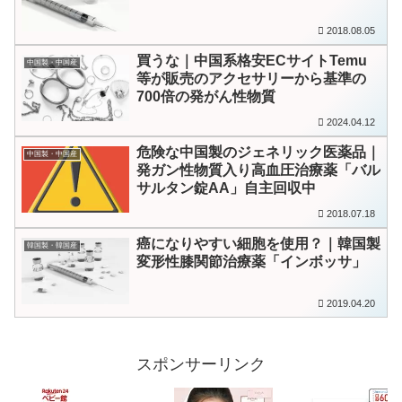
2018.08.05
買うな｜中国系格安ECサイトTemu
中国製・中国産
等が販売のアクセサリーから基準の
700倍の発がん性物質
2024.04.12
危険な中国製のジェネリック医薬品｜
中国製・中国産
発ガン性物質入り高血圧治療薬「バル
サルタン錠AA」自主回収中
2018.07.18
癌になりやすい細胞を使用？｜韓国製
韓国製・韓国産
変形性膝関節治療薬「インボッサ」
2019.04.20
スポンサーリンク