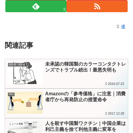
0
優
関連記事
未承認の韓国製のカラーコンタクトレ
韓国製・韓国産
ンズでトラブル続出！最悪失明も
2016.07.22
Amazonの「参考価格」に注意｜消費
国内
者庁から再発防止の措置命令
2017.12.28
人を殺す中国製ワクチン｜中国企業は
ニュース考察
利己主義を捨て利他主義に変革を