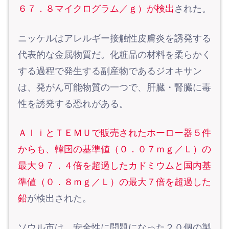
６７．８マイクログラム／ｇ）が検出
された。
ニッケルはアレルギー接触性皮膚炎を誘発する
代表的な金属物質だ。化粧品の材料を柔らかく
する過程で発生する副産物であるジオキサン
は、発がん可能物質の一つで、肝臓・腎臓に毒
性を誘発する恐れがある。
ＡｌｉとＴＥＭＵで販売されたホーロー器５件
からも、韓国の基準値（０．０７ｍｇ／Ｌ）の
最大９７．４倍を超過したカドミウムと国内基
準値（０．８ｍｇ／Ｌ）の最大７倍を超過した
鉛
が検出された。
ソウル市は、安全性に問題になった２０個の製