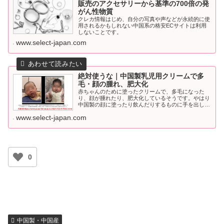
販売のアクセサリーから基準の700倍の発
がん性物質
クレカ情報はじめ、自分の写真や声などが永続的に使
用されるかもしれない中国系の格安ECサイトは利用
しないことです。
www.select-japan.com
絶対使うな｜中国製乳児用クリームで多
毛・顔の腫れ、肥大化
赤ちゃんのために塗ったクリームで、多毛になった
り、顔が腫れたり、肥大化しているそうです。やはり
中国製の顔に塗ったり飲んだりするものに手を出しち
ゃダメ。
www.select-japan.com
0
中国製・中国産