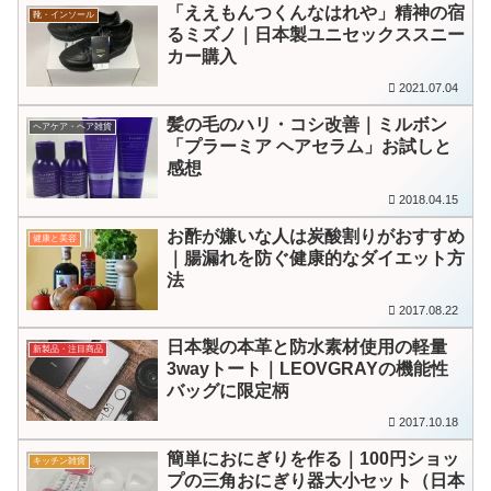
「ええもんつくんなはれや」精神の宿
靴・インソール
るミズノ｜日本製ユニセックススニー
カー購入
2021.07.04
髪の毛のハリ・コシ改善｜ミルボン
ヘアケア・ヘア雑貨
「プラーミア ヘアセラム」お試しと
感想
2018.04.15
お酢が嫌いな人は炭酸割りがおすすめ
健康と美容
｜腸漏れを防ぐ健康的なダイエット方
法
2017.08.22
日本製の本革と防水素材使用の軽量
新製品・注目商品
3wayトート｜LEOVGRAYの機能性
バッグに限定柄
2017.10.18
簡単におにぎりを作る｜100円ショッ
キッチン雑貨
プの三角おにぎり器大小セット（日本