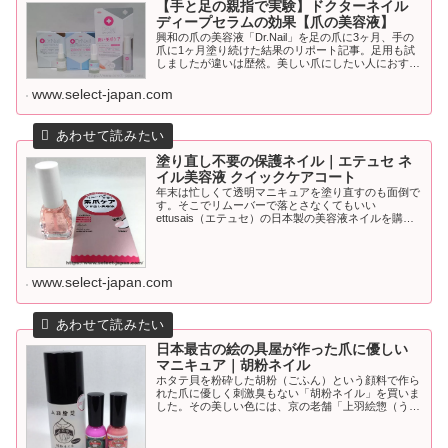
【手と足の親指で実験】ドクターネイル
ディープセラムの効果【爪の美容液】
興和の爪の美容液「Dr.Nail」を足の爪に3ヶ月、手の
爪に1ヶ月塗り続けた結果のリポート記事。足用も試
しましたが違いは歴然。美しい爪にしたい人におすす
めです。
www.select-japan.com
塗り直し不要の保護ネイル｜エテュセ ネ
イル美容液 クイックケアコート
年末は忙しくて透明マニキュアを塗り直すのも面倒で
す。そこでリムーバーで落とさなくてもいい
ettusais（エテュセ）の日本製の美容液ネイルを購
入。自然な仕上がりで気に入りました。
www.select-japan.com
日本最古の絵の具屋が作った爪に優しい
マニキュア｜胡粉ネイル
ホタテ貝を粉砕した胡粉（ごふん）という顔料で作ら
れた爪に優しく刺激臭もない「胡粉ネイル」を買いま
した。その美しい色には、京の老舗「上羽絵惣（うえ
ばえそう）」の日本の伝統と文化を後世に伝えたいと
いう願いも込められているかもしれません。