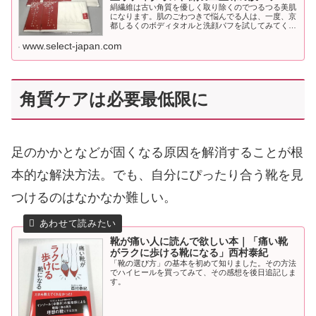
絹繊維は古い角質を優しく取り除くのでつるつる美肌
になります。肌のごわつきで悩んでる人は、一度、京
都しるくのボディタオルと洗顔パフを試してみてくだ
さい。
www.select-japan.com
角質ケアは必要最低限に
足のかかとなどが固くなる原因を解消することが根
本的な解決方法。でも、自分にぴったり合う靴を見
つけるのはなかなか難しい。
靴が痛い人に読んで欲しい本｜「痛い靴
がラクに歩ける靴になる」西村泰紀
「靴の選び方」の基本を初めて知りました。その方法
でハイヒールを買ってみて、その感想を後日追記しま
す。