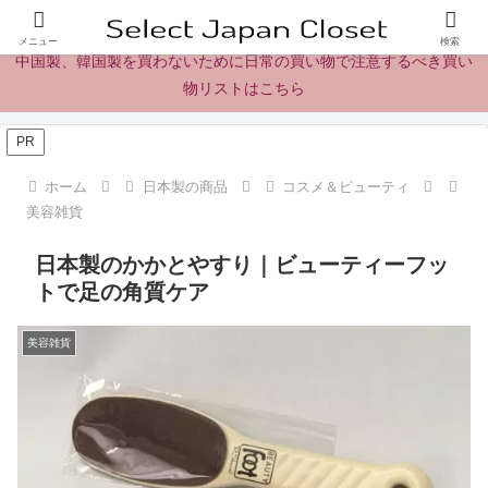
日本製の商品、製品、食品レビューとニュース
メニュー
検索
中国製、韓国製を買わないために日常の買い物で注意するべき買い
物リストはこちら
PR
ホーム
日本製の商品
コスメ＆ビューティ
美容雑貨
日本製のかかとやすり｜ビューティーフッ
トで足の角質ケア
美容雑貨