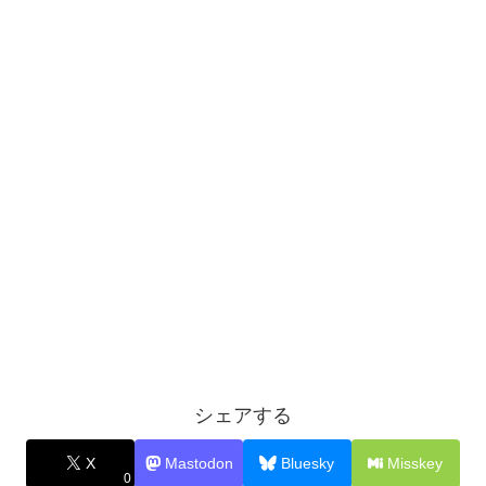
シェアする
X
Mastodon
Bluesky
Misskey
0