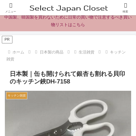
日本製の商品、製品、食品レビューとニュース
メニュー
検索
中国製、韓国製を買わないために日常の買い物で注意するべき買い
物リストはこちら
PR
ホーム
日本製の商品
生活雑貨
キッチン
雑貨
日本製｜缶も開けられて銀杏も割れる貝印
のキッチン鋏DH-7158
キッチン雑貨