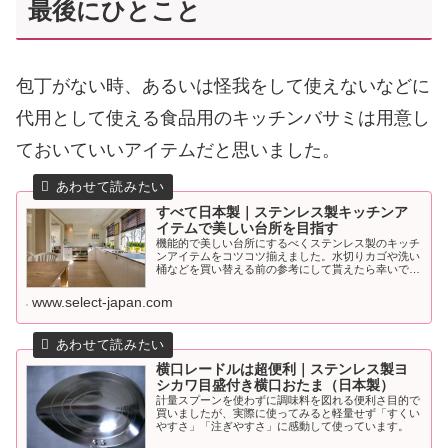
最後にひとこと
包丁がない時、あるいは怪我をして使えないなどに
代用として使える食品用のキッチンバサミは用意し
ておいていいアイテムだと思いました。
すべて日本製｜ステンレス製キッチンア
イテムで美しい台所を目指す
機能的で美しい台所にするべくステンレス製のキッチ
ンアイテムをコツコツ揃えました。水切りカゴや洗い
桶などを買い替える前の参考にして貰えたら幸いで
す。
www.select-japan.com
横口レードルは超便利｜ステンレス製ヨ
シカワ目盛付き横口おたま（日本製）
計量スプーンを使わずに調味料を図れる便利さ目的で
買いましたが、実際に使ってみると軽量せず「すくい
やすさ」「注ぎやすさ」に感動して使っています。