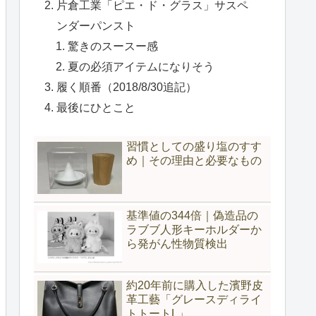
片倉工業「ピエ・ド・グラス」サスペ
ンダーパンスト
驚きのスースー感
夏の必須アイテムになりそう
履く順番（2018/8/30追記）
最後にひとこと
習慣としての盛り塩のすす
め｜その理由と必要なもの
基準値の344倍｜偽造品の
ラブブ人形キーホルダーか
ら発がん性物質検出
約20年前に購入した濱野皮
革工藝「グレースディライ
トトートL」