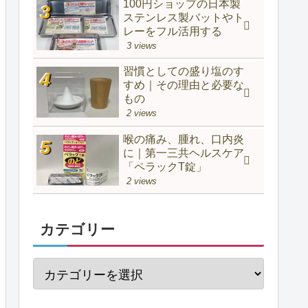
100円ショップの日本製
ステンレス製バットやト
レーをフル活用する
3 views
習慣としての盛り塩のす
すめ｜その理由と必要な
もの
2 views
喉の痛み、腫れ、口内炎
に｜第一三共ヘルスケア
「ペラックT錠」
2 views
カテゴリー