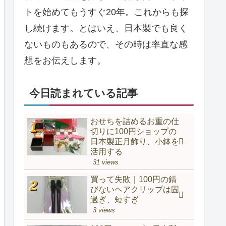
トを始めてもうすぐ20年。これからも探
し続けます。とはいえ、日本製でも良く
ないものもあるので、その時は率直な感
想をお伝えします。
今日読まれている記事
おせちを詰めるお重の仕
切りに100円ショップの
日本製正月飾り、小鉢を
活用する
31 views
買って失敗｜100円の錆
びないヘアクリップは固
過ぎ、短すぎ
3 views