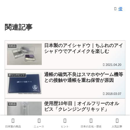
優
関連記事
日本製のアイシャドウ｜ちふれのアイ
化粧品
シャドウでアイメイクを楽しむ
2021.04.20
通帳の磁気不良はスマホやゲーム機等
暮らしのヒント
との接触や通帳を重ね保管が原因
2018.03.07
使用歴10年目｜オイルフリーのオル
化粧品
ビス「クレンジングリキッド」
2018.03.30
日本製の商品
ニュース
ヒント
日本の文化・歴史
人気記事