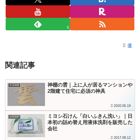
0
優
関連記事
神棚の雲｜上に人が居るマンションや
生活雑貨
2階建て住宅に必須の神具
2020.05.19
ミヨシ石けん「白いふきん洗い」｜日
台所洗剤
本初の詰め替え用液体洗剤を販売した
会社
2017.08.12