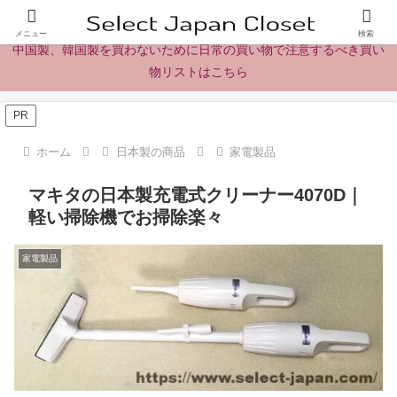
日本製の商品、製品、食品レビューとニュース
メニュー
検索
中国製、韓国製を買わないために日常の買い物で注意するべき買い
物リストはこちら
PR
ホーム
日本製の商品
家電製品
マキタの日本製充電式クリーナー4070D｜
軽い掃除機でお掃除楽々
家電製品