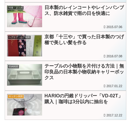
日本製のレインコートやレインパンプ
特集・まとめ
ス、防水雑貨で雨の日を快適に
2015.07.06
京都「十三や」で買った日本製のつげ
ヘアケア・ヘア雑貨
櫛で美しい髪を作る
2016.07.08
テーブルの小物類を片付ける方法｜無
収納雑貨
印良品の日本製小物収納キャリーボッ
クス
2017.01.22
HARIOの円錐ドリッパー「VD-02T」
キッチン雑貨
購入｜珈琲は3分以内に抽出を
2017.12.22