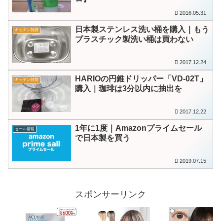
2016.05.31
日本製ステンレス洗い桶を購入｜もう
キッチン雑貨
プラスチック製洗い桶は買わない
2017.12.24
HARIOの円錐ドリッパー「VD-02T」
キッチン雑貨
購入｜珈琲は3分以内に抽出を
2017.12.22
1年に1度｜Amazonプライムセール
セール情報
で日本製を買う
2019.07.15
スポンサーリンク