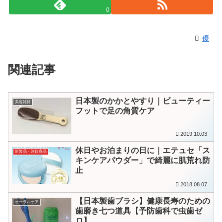
0
優
関連記事
日本製のかかとやすり｜ビューティー
美容雑貨
フットで足の角質ケア
2019.10.03
休日やお泊まりの日に｜エテュセ「ス
新製品・注目商品
キンケアパウダー」で綺麗に肌荒れ防
止
2018.08.07
【日本製歯ブラシ】健康長寿のための
オーラルケア
歯磨き七つ道具【予防歯科で虫歯ゼ
ロ】