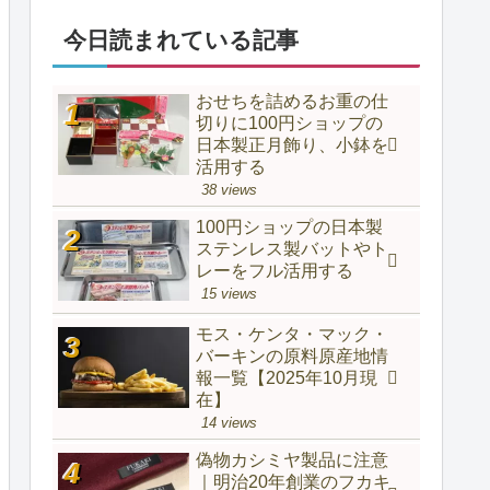
今日読まれている記事
おせちを詰めるお重の仕
切りに100円ショップの
日本製正月飾り、小鉢を
活用する
38 views
100円ショップの日本製
ステンレス製バットやト
レーをフル活用する
15 views
モス・ケンタ・マック・
バーキンの原料原産地情
報一覧【2025年10月現
在】
14 views
偽物カシミヤ製品に注意
｜明治20年創業のフカキ