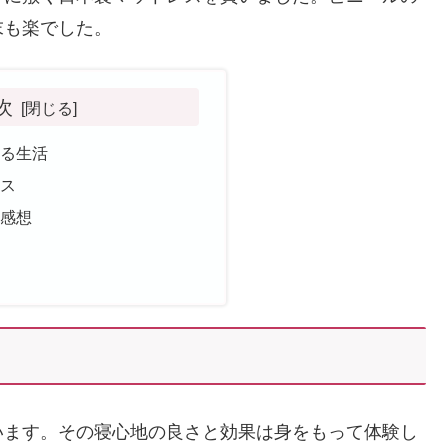
末も楽でした。
次
眠る生活
レス
の感想
います。その寝心地の良さと効果は身をもって体験し