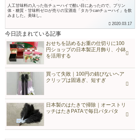
人工甘味料の入った缶チューハイで酷い目にあったので、プリン
体・糖質・甘味料ゼロが売りの宝酒造「タカラcanチューハイ」を飲
みました。美味し。
2020.03.17
今日読まれている記事
おせちを詰めるお重の仕切りに100
円ショップの日本製正月飾り、小鉢
を活用する
買って失敗｜100円の錆びないヘア
クリップは固過ぎ、短すぎ
日本製のはたきで掃除｜オーストリ
ッチはたきPATAで毎日パタパタ