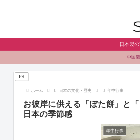
日本製の
中国製
PR
ホーム
日本の文化・歴史
年中行事
お彼岸に供える「ぼた餅」と「
日本の季節感
年中行事