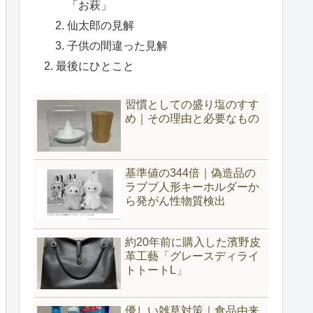
「お萩」
仙太郎の見解
子供の間違った見解
最後にひとこと
習慣としての盛り塩のすす
め｜その理由と必要なもの
基準値の344倍｜偽造品の
ラブブ人形キーホルダーか
ら発がん性物質検出
約20年前に購入した濱野皮
革工藝「グレースディライ
トトートL」
優しい雑草対策｜食品由来