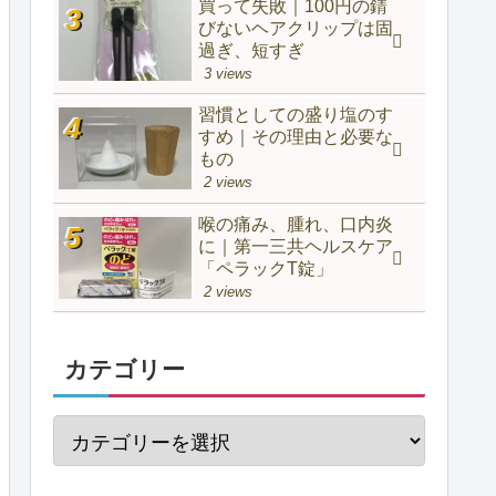
買って失敗｜100円の錆
びないヘアクリップは固
過ぎ、短すぎ
3 views
習慣としての盛り塩のす
すめ｜その理由と必要な
もの
2 views
喉の痛み、腫れ、口内炎
に｜第一三共ヘルスケア
「ペラックT錠」
2 views
カテゴリー