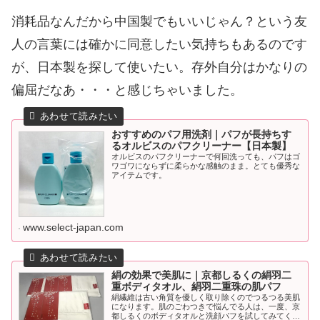
消耗品なんだから中国製でもいいじゃん？という友
人の言葉には確かに同意したい気持ちもあるのです
が、日本製を探して使いたい。存外自分はかなりの
偏屈だなあ・・・と感じちゃいました。
おすすめのパフ用洗剤｜パフが長持ちす
るオルビスのパフクリーナー【日本製】
オルビスのパフクリーナーで何回洗っても、パフはゴ
ワゴワにならずに柔らかな感触のまま。とても優秀な
アイテムです。
www.select-japan.com
絹の効果で美肌に｜京都しるくの絹羽二
重ボディタオル、絹羽二重珠の肌パフ
絹繊維は古い角質を優しく取り除くのでつるつる美肌
になります。肌のごわつきで悩んでる人は、一度、京
都しるくのボディタオルと洗顔パフを試してみてくだ