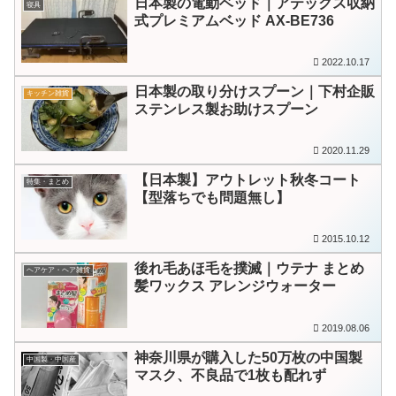
日本製の電動ベッド｜アテックス収納
寝具
式プレミアムベッド AX-BE736
2022.10.17
日本製の取り分けスプーン｜下村企販
キッチン雑貨
ステンレス製お助けスプーン
2020.11.29
【日本製】アウトレット秋冬コート
特集・まとめ
【型落ちでも問題無し】
2015.10.12
後れ毛あほ毛を撲滅｜ウテナ まとめ
ヘアケア・ヘア雑貨
髪ワックス アレンジウォーター
2019.08.06
神奈川県が購入した50万枚の中国製
中国製・中国産
マスク、不良品で1枚も配れず