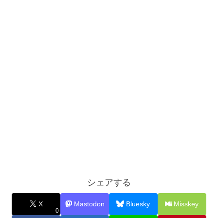
シェアする
X
Mastodon
Bluesky
Misskey
0