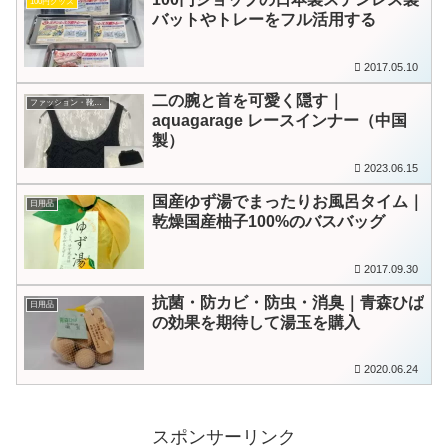
100円グッズ
バットやトレーをフル活用する
2017.05.10
二の腕と首を可愛く隠す｜
ファッション・靴・アクセサリー
aquagarage レースインナー（中国
製）
2023.06.15
国産ゆず湯でまったりお風呂タイム｜
日用品
乾燥国産柚子100%のバスバッグ
2017.09.30
抗菌・防カビ・防虫・消臭｜青森ひば
日用品
の効果を期待して湯玉を購入
2020.06.24
スポンサーリンク