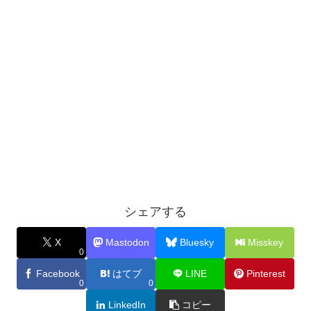
シェアする
X
Mastodon
Bluesky
Misskey
0
Facebook
はてブ
LINE
Pinterest
0
0
LinkedIn
コピー