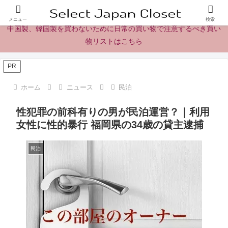
日本製の商品、製品、食品レビューとニュース
メニュー
検索
中国製、韓国製を買わないために日常の買い物で注意するべき買い
物リストはこちら
PR
ホーム
ニュース
民泊
性犯罪の前科有りの男が民泊運営？｜利用
女性に性的暴行 福岡県の34歳の貸主逮捕
民泊