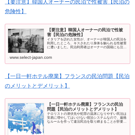
【要注意】韓国人オーナーの民泊で性被害【民泊の
危険性】
【要注意】韓国人オーナーの民泊で性被
害【民泊の危険性】
イタリアを訪れた女性が、オーナーが韓国人の民泊を
利用したところ、キスされたり身体を触られる性被害
に遭いました。民泊利用者はオーナーの国籍にも注意
が必要です。
www.select-japan.com
【一日一軒ホテル廃業】フランスの民泊問題【民泊
のメリットとデメリット】
【一日一軒ホテル廃業】フランスの民泊
問題【民泊のメリットとデメリット】
テロリストの潜伏先や犯罪の温床になりやすい民泊は
安易に増やしてはいけない宿泊システムなので、厳格
なルールを作って違法民泊を取り締まることが肝要で
す。