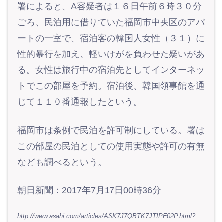
署によると、A容疑者は１６日午前６時３０分
ごろ、民泊用に借りていた福岡市中央区のアパ
ートの一室で、宿泊客の韓国人女性（３１）に
性的暴行を加え、軽いけがを負わせた疑いがあ
る。女性は旅行中の宿泊先としてインターネッ
トでこの部屋を予約。宿泊後、韓国領事館を通
じて１１０番通報したという。
福岡市は条例で民泊を許可制にしている。署は
この部屋の民泊としての使用実態や許可の有無
なども調べるという。
朝日新聞：2017年7月17日00時36分
http://www.asahi.com/articles/ASK7J7QBTK7JTIPE02P.html?