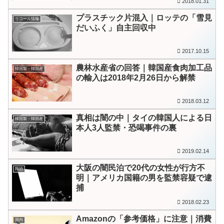
2018.01.31
プラスチック片混入｜ロッテの「雪見
リコール情報
だいふく」自主回収中
2017.10.15
農林水産省の回答｜韓国産食肉加工品
韓国製・韓国産
の輸入は2018年2月26日から解禁
2018.03.12
真相は闇の中｜タイの韓国人による日
韓国製・韓国産
本人3人監禁・恐喝事件の裏
2019.02.14
大阪の闇民泊で20代の女性が行方不
民泊
明｜アメリカ国籍の男を監禁容疑で逮
捕
2018.02.23
Amazonの「参考価格」に注意｜消費
国内