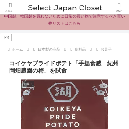
日本製の商品、製品、食品レビューとニュース
メニュー
検索
中国製、韓国製を買わないために日常の買い物で注意するべき買い
物リストはこちら
PR
ホーム
日本製の商品
食料品
お菓子
コイケヤプライドポテト「手揚食感 紀州
岡畑農園の梅」を試食
お菓子