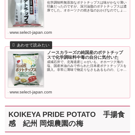
化学調味料無添加なポテトチップスは味がかなり薄い
印象だったのですが、深川油脂のポテトチップスは濃
厚でした。オホーツクの焼き塩のおかげなのでしょう
か？
www.select-japan.com
ノースカラーズの純国産のポテトチップ
スで化学調味料中毒の自分に気付いた
成城石井で、北海道産じゃがいも、オホーツク海の
塩、国産米油のみで作られた日本産ポテトチップスを
購入。非常に薄味で物足りなさもあるものの、じゃが
いものお菓子なのだと再確認。そして今まで食べてき
た他社のポテチの強烈な中毒性を再認識できました。
www.select-japan.com
KOIKEYA PRIDE POTATO 手揚食
感 紀州 岡畑農園の梅