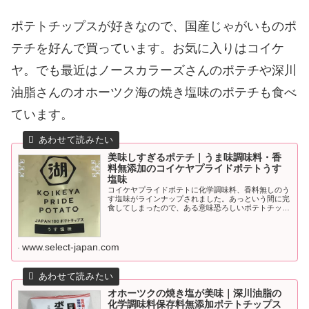
ポテトチップスが好きなので、国産じゃがいものポ
テチを好んで買っています。お気に入りはコイケ
ヤ。でも最近はノースカラーズさんのポテチや深川
油脂さんのオホーツク海の焼き塩味のポテチも食べ
ています。
美味しすぎるポテチ｜うま味調味料・香
料無添加のコイケヤプライドポテトうす
塩味
コイケヤプライドポテトに化学調味料、香料無しのう
す塩味がラインナップされました。あっという間に完
食してしまったので、ある意味恐ろしいポテトチップ
スです。でもリピート決定。
www.select-japan.com
オホーツクの焼き塩が美味｜深川油脂の
化学調味料保存料無添加ポテトチップス