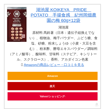
湖池屋 KOIKEYA PRIDE
POTATO 手揚食感 紀州岡畑農
園の梅 60g×12袋
湖池屋
原材料:馬鈴薯（日本：遺伝子組換えでな
い）、植物油、梅干パウダー、ぶどう糖、食
塩、砂糖、粉末しょうゆ（小麦・大豆を含
む）、粉末酢、酵母エキスパウダー／調味料
（アミノ酸等）、酸味料、甘味料（ステビア、キシリトー
ル、スクラロース）、香料、アカダイコン色素
Amazonの商品レビュー・口コミを見る
Amazon
楽天
Yahoo!ショッピング