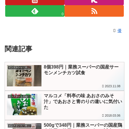
0
優
関連記事
8個398円｜業務スーパーの国産サー
インスタント・冷凍食品
モンメンチカツ試食
2023.11.08
マルコメ「料亭の味 あおさのみそ
インスタント・冷凍食品
汁」であおさと青のりの違いに気付い
た
2018.03.06
500gで348円｜業務スーパーの国産鶏
インスタント・冷凍食品