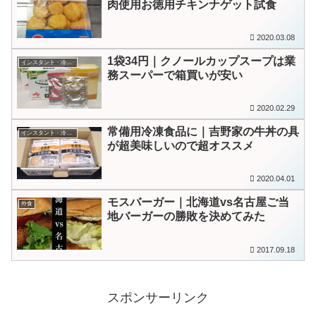
肉使用お徳用チキンナゲット試食
2020.03.08
1袋34円｜クノールカップスープは業
インスタント・冷凍食品
務スーパーで箱買いが安い
2020.02.29
常備用冷凍食品に｜吉野家の牛丼の具
インスタント・冷凍食品
が超美味しいので超オススメ
2020.04.01
モスバーガー｜北海道vs名古屋ご当
外食
地バーガーの勝敗を決めてみた
2017.09.18
スポンサーリンク