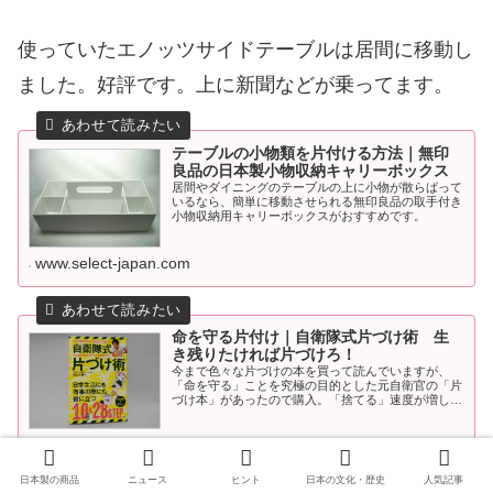
使っていたエノッツサイドテーブルは居間に移動し
ました。好評です。上に新聞などが乗ってます。
テーブルの小物類を片付ける方法｜無印
良品の日本製小物収納キャリーボックス
居間やダイニングのテーブルの上に小物が散らばって
いるなら、簡単に移動させられる無印良品の取手付き
小物収納用キャリーボックスがおすすめです。
www.select-japan.com
命を守る片付け｜自衛隊式片づけ術 生
き残りたければ片づけろ！
今まで色々な片づけの本を買って読んでいますが、
「命を守る」ことを究極の目的とした元自衛官の「片
づけ本」があったので購入。「捨てる」速度が増しま
した。
www.select-japan.com
日本製の商品
ニュース
ヒント
日本の文化・歴史
人気記事