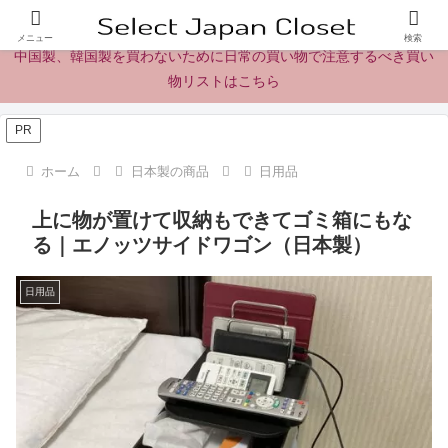
日本製の商品、製品、食品レビューとニュース
メニュー
検索
中国製、韓国製を買わないために日常の買い物で注意するべき買い
物リストはこちら
PR
ホーム
日本製の商品
日用品
上に物が置けて収納もできてゴミ箱にもな
る｜エノッツサイドワゴン（日本製）
日用品