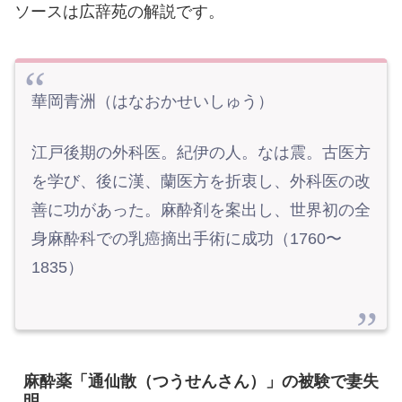
ソースは広辞苑の解説です。
華岡青洲（はなおかせいしゅう）
江戸後期の外科医。紀伊の人。なは震。古医方
を学び、後に漢、蘭医方を折衷し、外科医の改
善に功があった。麻酔剤を案出し、世界初の全
身麻酔科での乳癌摘出手術に成功（1760〜
1835）
麻酔薬「通仙散（つうせんさん）」の被験で妻失
明