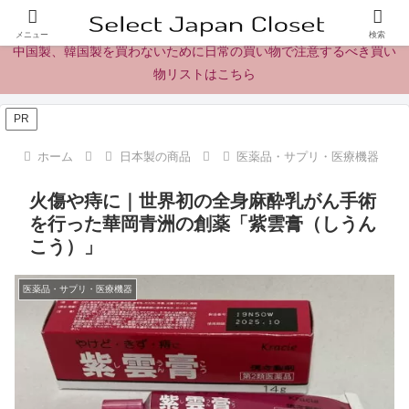
日本製の商品、製品、食品レビューとニュース
メニュー
検索
中国製、韓国製を買わないために日常の買い物で注意するべき買い
物リストはこちら
PR
ホーム
日本製の商品
医薬品・サプリ・医療機器
火傷や痔に｜世界初の全身麻酔乳がん手術
を行った華岡青洲の創薬「紫雲膏（しうん
こう）」
医薬品・サプリ・医療機器