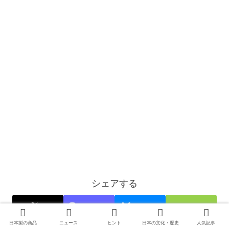
シェアする
X
Mastodon
Bluesky
Misskey
0
日本製の商品
ニュース
ヒント
日本の文化・歴史
人気記事
Facebook
はてブ
LINE
Pinterest