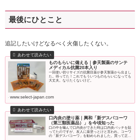
最後にひとこと
追記したいけどなるべく火傷したくない。
ものもらいに備える｜参天製薬のサンテ
メディカル抗菌20本入り
一回使い切りサイズの抗菌目薬が参天製薬から出まし
た。待ってた！これでもういつものもらいになっても
大丈夫。なりたくないけど。
www.select-japan.com
口内炎の塗り薬｜興和「新デスパコーワ
（第三類医薬品）」を今頃知った
口の中を噛んで口内炎ができた時は口内炎パッチを貼
ってたのですが、友人に薬塗っとけと言われ、コーワ
の「新デスパコーワ」を勧められました。買って正解
だった。