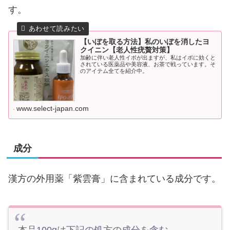
す。
【いぼを取る方法】私のいぼを消したヨ
クイニン【老人性疣贅対策】
加齢に伴い老人性イボが出ますが、私はイボに効くと
されている医薬品や美容液、お茶で戦っています。そ
のアイテム全てを紹介中。
www.select-japan.com
成分
漢方の外用薬「紫雲膏」に含まれている成分です。