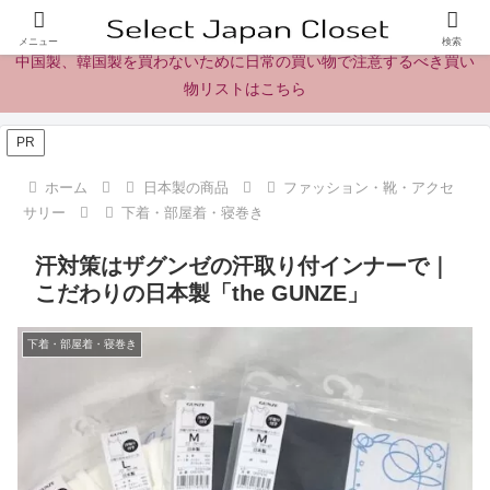
日本製の商品、製品、食品レビューとニュース
メニュー
検索
中国製、韓国製を買わないために日常の買い物で注意するべき買い
物リストはこちら
PR
ホーム
日本製の商品
ファッション・靴・アクセ
サリー
下着・部屋着・寝巻き
汗対策はザグンゼの汗取り付インナーで｜
こだわりの日本製「the GUNZE」
下着・部屋着・寝巻き