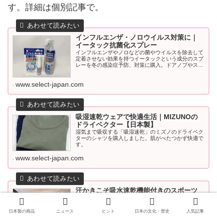
す。詳細は個別記事で。
インフルエンザ・ノロウイルス対策に｜
イータック抗菌化スプレー
インフルエンザやノロなどの菌やウイルスを除去して
定着させない効果を持つイータックという成分のスプ
レーを冬の感染症予防、対策に購入。ドアノブやスイ
ッチに。
www.select-japan.com
吸湿速乾ウェアで快適生活｜MIZUNOの
ドライベクター【日本製】
湿気まで吸収する「吸湿速乾」のミズノのドライベク
ターのシャツを購入しました。肌がべたつかず快適で
す。
www.select-japan.com
汗かきこそ吸水速乾機能付きのスポーツ
ウェアを着るべき
家にあるものを普段着で運動をしている人は、是非吸
日本製の商品
ニュース
ヒント
日本の文化・歴史
人気記事
水速乾などの機能性生地で作られたスポーツウェアを