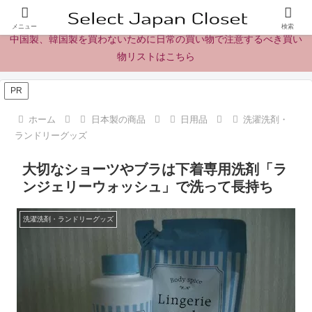
日本製の商品、製品、食品レビューとニュース
メニュー
検索
中国製、韓国製を買わないために日常の買い物で注意するべき買い
物リストはこちら
PR
ホーム
日本製の商品
日用品
洗濯洗剤・
ランドリーグッズ
大切なショーツやブラは下着専用洗剤「ラ
ンジェリーウォッシュ」で洗って長持ち
洗濯洗剤・ランドリーグッズ