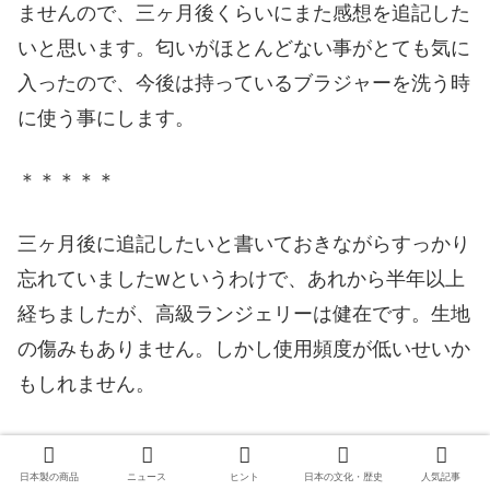
ませんので、三ヶ月後くらいにまた感想を追記した
いと思います。匂いがほとんどない事がとても気に
入ったので、今後は持っているブラジャーを洗う時
に使う事にします。
＊＊＊＊＊
三ヶ月後に追記したいと書いておきながらすっかり
忘れていましたwというわけで、あれから半年以上
経ちましたが、高級ランジェリーは健在です。生地
の傷みもありません。しかし使用頻度が低いせいか
もしれません。
で、他の下着ですが、今までよりも傷むのが遅くな
った気がします。これは明らかに丁寧に洗うように
日本製の商品
ニュース
ヒント
日本の文化・歴史
人気記事