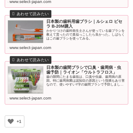
www.select-japan.com
日本製の歯科用歯ブラシ｜ルシェロ ピセ
ラ B-20M購入
かかりつけの歯科衛生士さんが使っている歯ブラシを
教えて貰ったので真似っこしたら良かった。しばらく
はこの歯ブラシを使ってみる。
www.select-japan.com
日本製の歯間ブラシで口臭・歯周病・虫
歯予防｜ライオン「ウルトラフロス」
歯の隙間にたまる歯垢は、口臭や虫歯、歯周病の原
因。特に歯周病菌は認知症の原因という指摘もあり害
なので、使いやすいY字の歯間ブラシで予防しましょ
う。
www.select-japan.com
+1