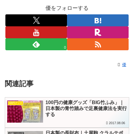
優をフォローする
0
優
関連記事
100円の健康グッズ「BIG竹ふみ」｜
100円グッズ
日本製の青竹踏みで足裏健康法を実行
する
2017.08.06
日本製の長財布｜土屋鞄 クラルテポ
小物・バッグ