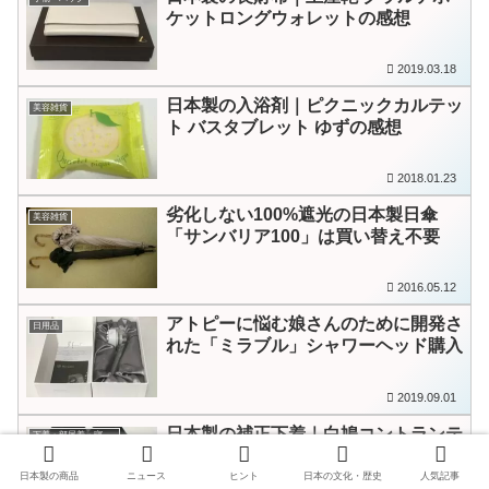
ケットロングウォレットの感想
2019.03.18
日本製の入浴剤｜ピクニックカルテッ
美容雑貨
ト バスタブレット ゆずの感想
2018.01.23
劣化しない100%遮光の日本製日傘
美容雑貨
「サンバリア100」は買い替え不要
2016.05.12
アトピーに悩む娘さんのために開発さ
日用品
れた「ミラブル」シャワーヘッド購入
2019.09.01
日本製の補正下着｜白鳩コントランテ
下着・部屋着・寝巻き
のブラジャーとショーツ購入
日本製の商品
ニュース
ヒント
日本の文化・歴史
人気記事