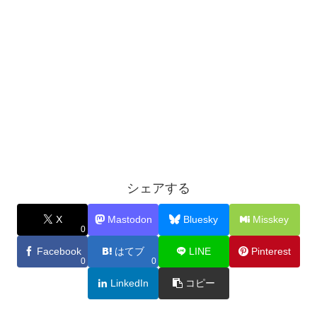
シェアする
X
Mastodon
Bluesky
Misskey
0
Facebook
はてブ
LINE
Pinterest
0
0
LinkedIn
コピー