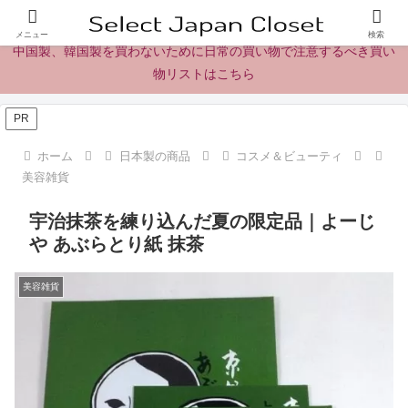
日本製の商品、製品、食品レビューとニュース
メニュー
検索
中国製、韓国製を買わないために日常の買い物で注意するべき買い
物リストはこちら
PR
ホーム
日本製の商品
コスメ＆ビューティ
美容雑貨
宇治抹茶を練り込んだ夏の限定品｜よーじ
や あぶらとり紙 抹茶
美容雑貨