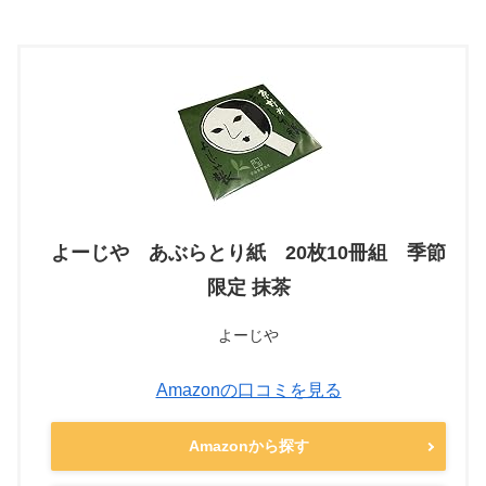
よーじや あぶらとり紙 20枚10冊組 季節
限定 抹茶
よーじや
Amazonの口コミを見る
Amazonから探す