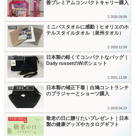
善プレミアムコンパクトキャリー購入
2020.09.09
ミニバスタオルに感動｜ヒオリエのホ
日用品
テルスタイルタオル（泉州タオル）
2020.12.09
日本製の軽くてコンパクトなバッグ｜
小物・バッグ
Daily russetのWポシェット
2021.11.06
日本製の補正下着｜白鳩コントランテ
下着・部屋着・寝巻き
のブラジャーとショーツ購入
2019.04.23
敬老の日に贈りたいプレゼント｜日本
日本製の贈答品
製の健康グッズやカタログギフト