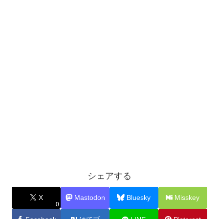
シェアする
X
Mastodon
Bluesky
Misskey
0