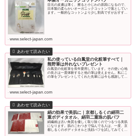
本製オーガニックコットンパフ
目元の皮膚は薄く、擦ると小じわの原因になるので、
日本製の柔らかいオーガニックコットンで落としてい
ます。一般的なコットンより少し割高ですがおすすめ
です。
www.select-japan.com
私の使っている白鳳堂の化粧筆すべて｜
熊野筆は外れないプレゼント
白鳳堂の化粧筆を長年愛用しています。その使い心地
の良さは一度体験すると他の筆は使えません。私にこ
の筆をプレゼントしてくれた先輩には今も感謝してい
ます。
www.select-japan.com
絹の効果で美肌に｜京都しるくの絹羽二
重ボディタオル、絹羽二重珠の肌パフ
絹繊維は古い角質を優しく取り除くのでつるつる美肌
になります。肌のごわつきで悩んでる人は、一度、京
都しるくのボディタオルと洗顔パフを試してみてくだ
さい。