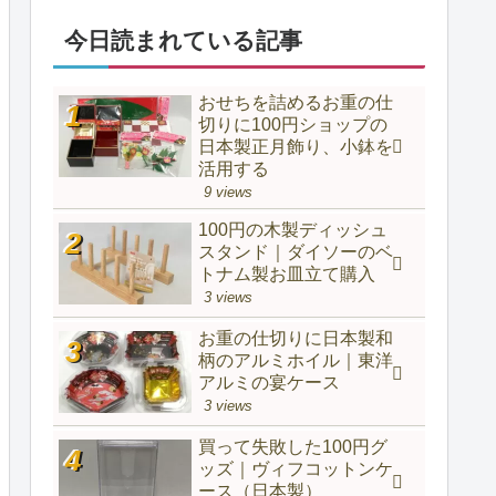
今日読まれている記事
おせちを詰めるお重の仕
切りに100円ショップの
日本製正月飾り、小鉢を
活用する
9 views
100円の木製ディッシュ
スタンド｜ダイソーのベ
トナム製お皿立て購入
3 views
お重の仕切りに日本製和
柄のアルミホイル｜東洋
アルミの宴ケース
3 views
買って失敗した100円グ
ッズ｜ヴィフコットンケ
ース（日本製）