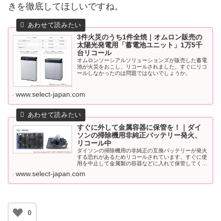
きを徹底してほしいですね。
3件火災のうち1件全焼｜オムロン販売の
太陽光発電用「蓄電池ユニット」1万5千
台リコール
オムロンソーシアルソリューションズが販売した蓄電
池が火災をおこし、リコールされました。すぐにリコ
ールしなかったのは問題ではないでしょうか。
www.select-japan.com
すぐに外して金属容器に保管を！｜ダイ
ソンの掃除機用非純正バッテリー発火、
リコール中
ダイソンの掃除機用の非純正の互換バッテリーが発火
する恐れがあるためリコールされています。すぐに使
用を中止して金属製の容器などに入れて保管してくだ
さい。
www.select-japan.com
0