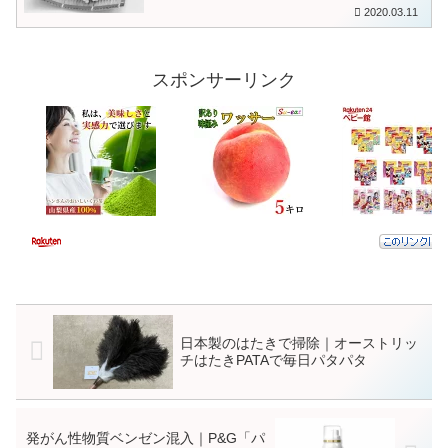
2020.03.11
スポンサーリンク
日本製のはたきで掃除｜オーストリッ
チはたきPATAで毎日パタパタ
発がん性物質ベンゼン混入｜P&G「パ