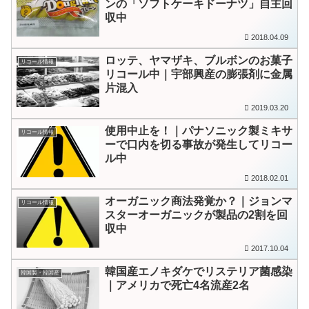
ンの「ソフトケーキドーナツ」自主回
収中
2018.04.09
ロッテ、ヤマザキ、ブルボンのお菓子
リコール情報
リコール中｜宇部興産の膨張剤に金属
片混入
2019.03.20
使用中止を！｜パナソニック製ミキサ
リコール情報
ーで口内を切る事故が発生してリコー
ル中
2018.02.01
オーガニック商法発覚か？｜ジョンマ
リコール情報
スターオーガニックが製品の2割を回
収中
2017.10.04
韓国産エノキダケでリステリア菌感染
韓国製・韓国産
｜アメリカで死亡4名流産2名