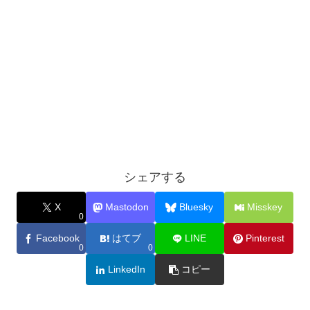
シェアする
X
Mastodon
Bluesky
Misskey
0
Facebook
はてブ
LINE
Pinterest
0
0
LinkedIn
コピー