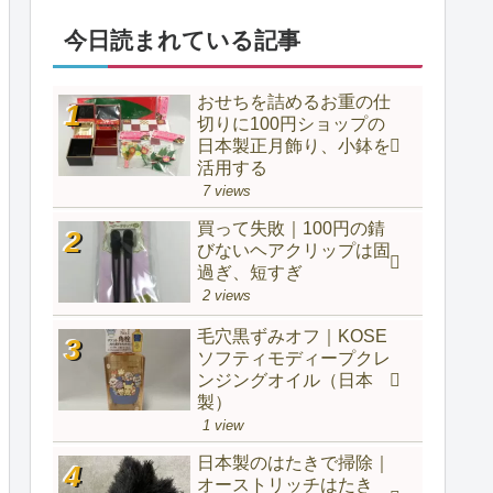
今日読まれている記事
おせちを詰めるお重の仕
切りに100円ショップの
日本製正月飾り、小鉢を
活用する
7 views
買って失敗｜100円の錆
びないヘアクリップは固
過ぎ、短すぎ
2 views
毛穴黒ずみオフ｜KOSE
ソフティモディープクレ
ンジングオイル（日本
製）
1 view
日本製のはたきで掃除｜
オーストリッチはたき