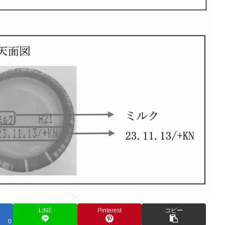
LINE
Pinterest
コピー
0