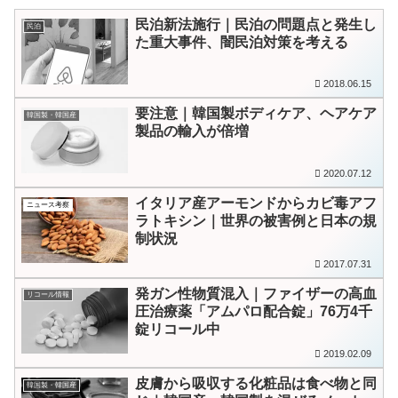
民泊新法施行｜民泊の問題点と発生し
民泊
た重大事件、闇民泊対策を考える
2018.06.15
要注意｜韓国製ボディケア、ヘアケア
韓国製・韓国産
製品の輸入が倍増
2020.07.12
イタリア産アーモンドからカビ毒アフ
ニュース考察
ラトキシン｜世界の被害例と日本の規
制状況
2017.07.31
発ガン性物質混入｜ファイザーの高血
リコール情報
圧治療薬「アムパロ配合錠」76万4千
錠リコール中
2019.02.09
皮膚から吸収する化粧品は食べ物と同
韓国製・韓国産