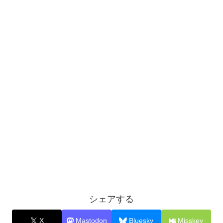
シェアする
X
Mastodon
Bluesky
Misskey