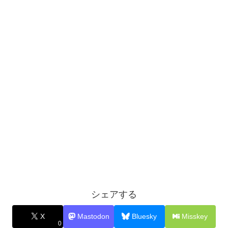
シェアする
X
Mastodon
Bluesky
Misskey
0