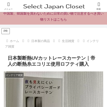
日本製の商品、製品、食品レビューとニュース
メニュー
検索
中国製、韓国製を買わないために日常の買い物で注意するべき買い
物リストはこちら
PR
ホーム
日本製の商品
生活雑貨
インテリ
ア雑貨
日本製断熱UVカットレースカーテン｜帝
人の断熱糸エコリエ使用ロフティ購入
インテリア雑貨