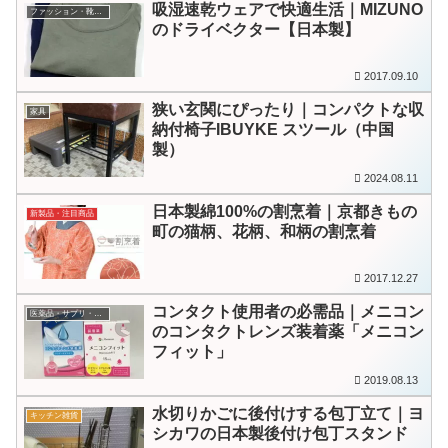
吸湿速乾ウェアで快適生活｜MIZUNO
ファッション・靴・アクセサリー
のドライベクター【日本製】
2017.09.10
狭い玄関にぴったり｜コンパクトな収
家具
納付椅子IBUYKE スツール（中国
製）
2024.08.11
日本製綿100%の割烹着｜京都きもの
新製品・注目商品
町の猫柄、花柄、和柄の割烹着
2017.12.27
コンタクト使用者の必需品｜メニコン
医薬品・サプリ・医療機器
のコンタクトレンズ装着薬「メニコン
フィット」
2019.08.13
水切りかごに後付けする包丁立て｜ヨ
キッチン雑貨
シカワの日本製後付け包丁スタンド