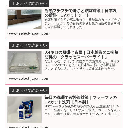
断熱プチプチで暑さと結露対策｜日本製
の断熱・UVカットシート
結露対策で台所の窓に張った「断熱&UVカットプチプ
チシート」が、冬の台所の寒さと夏の台所の暑さを明
らかに軽減してくれました。
www.select-japan.com
0.4キロの肌掛け布団｜日本製防ダニ抗菌
防臭の「クラッセスーパーライト」
だけじゃないテイジンの防ダニ抗菌防臭わた「マイテ
ィトップ2エコ」を使った日本製の肌掛け布団を購
入。とても快適。もっと早くに買えばよかった〜。
www.select-japan.com
毎日の洗濯で紫外線対策｜ファーファの
UVカット洗剤【日本製】
NSファーファが紫外線吸収剤の入った洗濯洗剤「UV
カット洗剤」を出していたので購入。カーテンを洗っ
たり、お出かけ時に着るカーディガンなどを洗いまし
た。
www.select-japan.com