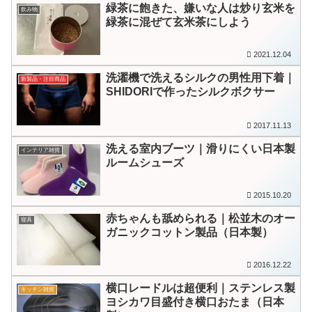
緑茶に飽きた、嫌いな人は炒り玄米を
飲み物
緑茶に混ぜて玄米茶にしよう
2021.12.04
洗濯機で洗えるシルクの男性用下着｜
新製品・注目商品
SHIDORIで作ったシルクボクサー
2017.11.13
洗える室内ブーツ｜滑りにくい日本製
インテリア雑貨
ルームシューズ
2015.10.20
赤ちゃんも舐められる｜松並木のオー
寝具
ガニックコットン製品（日本製）
2016.12.22
横口レードルは超便利｜ステンレス製
キッチン雑貨
ヨシカワ目盛付き横口おたま（日本