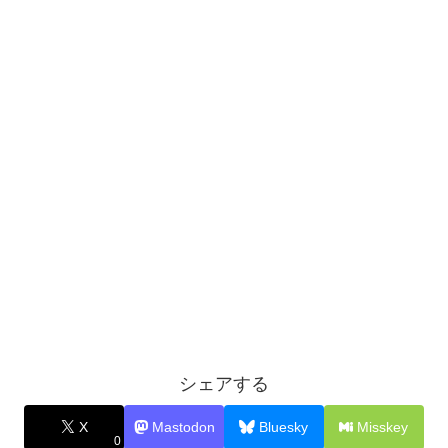
シェアする
X
Mastodon
Bluesky
Misskey
0