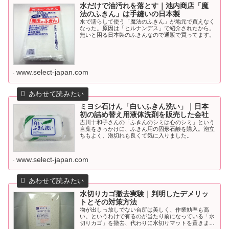
水だけで油汚れを落とす｜池内商店「魔
法のふきん」は手縫いの日本製
水で濡らして使う「魔法のふきん」が地元で買えなく
なった。原因は「ヒルナンデス」で紹介されたから。
無いと困る日本製のふきんなので通販で買ってます。
www.select-japan.com
ミヨシ石けん「白いふきん洗い」｜日本
初の詰め替え用液体洗剤を販売した会社
吉川十和子さんの「ふきんのシミは心のシミ」という
言葉をきっかけに、ふきん用の固形石鹸を購入。泡立
ちもよく、泡切れも良くて気に入りました。
www.select-japan.com
水切りカゴ撤去実験｜判明したデメリッ
トとその対策方法
物が出しっ放しでない台所は美しく、作業効率も高
い。というわけで有るのが当たり前になっている「水
切りカゴ」を撤去、代わりに水切りマットを置きまし