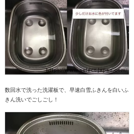
数回水で洗った洗濯板で、早速白雪ふきんを白いふ
きん洗いでごしごし！