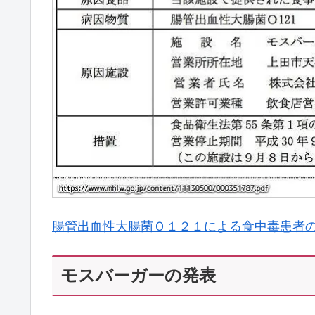
腸管出血性大腸菌Ｏ１２１による食中毒患者
モスバーガーの発表