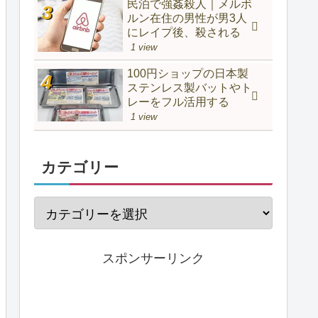
民泊で強姦殺人｜メルボ
ルン在住の男性が男3人
にレイプ後、殺される
1 view
100円ショップの日本製
ステンレス製バットやト
レーをフル活用する
1 view
カテゴリー
スポンサーリンク