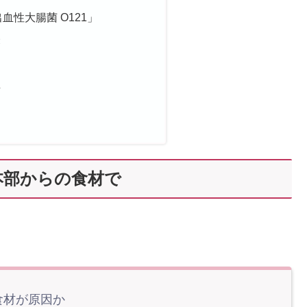
血性大腸菌 O121」
表
生
本部からの食材で
食材が原因か