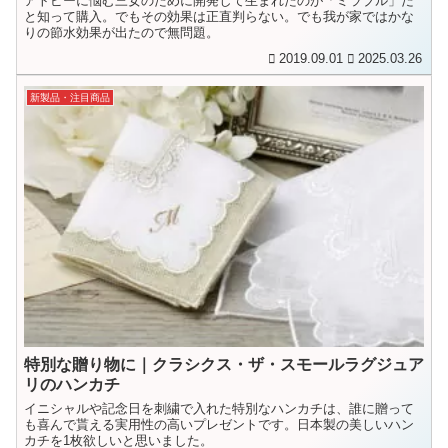
アトピーに悩む三女のために開発して生まれたのが「ミラブル」だ
と知って購入。でもその効果は正直判らない。でも我が家ではかな
りの節水効果が出たので無問題。
2019.09.01
2025.03.26
新製品・注目商品
特別な贈り物に｜クラシクス・ザ・スモールラグジュア
リのハンカチ
イニシャルや記念日を刺繍で入れた特別なハンカチは、誰に贈って
も喜んで貰える実用性の高いプレゼントです。日本製の美しいハン
カチを1枚欲しいと思いました。