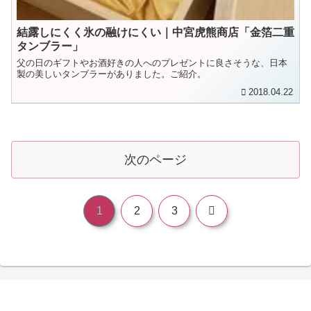
結露しにくく氷の融けにくい｜中宮虎熊商店「金箔二重
タンブラー」
父の日のギフトやお酒好きの人へのプレゼントに良さそうな、日本
製の美しいタンブラーがありました。ご紹介。
2018.04.22
次のページ
次
1
2
3
へ