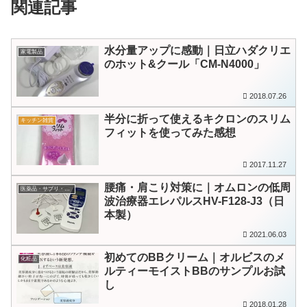
関連記事
水分量アップに感動｜日立ハダクリエ
家電製品
のホット&クール「CM-N4000」
2018.07.26
半分に折って使えるキクロンのスリム
キッチン雑貨
フィットを使ってみた感想
2017.11.27
腰痛・肩こり対策に｜オムロンの低周
医薬品・サプリ・医療機器
波治療器エレパルスHV-F128-J3（日
本製）
2021.06.03
初めてのBBクリーム｜オルビスのメ
化粧品
ルティーモイストBBのサンプルお試
し
2018.01.28