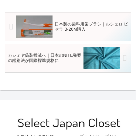
日本製の歯科用歯ブラシ｜ルシェロ ピ
セラ B-20M購入
カシミヤ偽装撲滅へ｜日本のNITE発案
の鑑別法が国際標準規格に