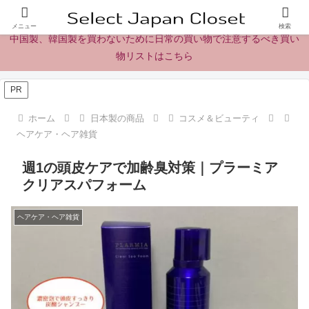
日本製の商品、製品、食品レビューとニュース
メニュー
検索
中国製、韓国製を買わないために日常の買い物で注意するべき買い
物リストはこちら
PR
ホーム
日本製の商品
コスメ＆ビューティ
ヘアケア・ヘア雑貨
週1の頭皮ケアで加齢臭対策｜プラーミア
クリアスパフォーム
ヘアケア・ヘア雑貨