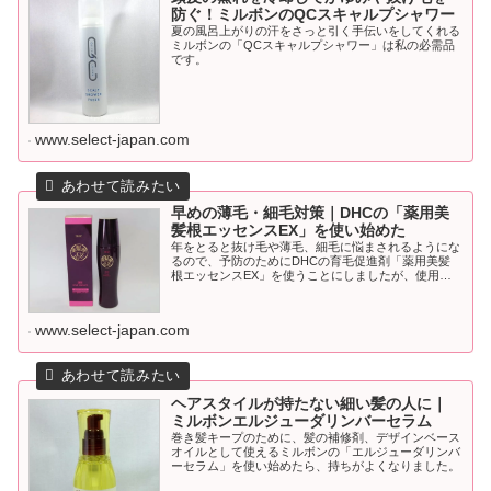
防ぐ！ミルボンのQCスキャルプシャワー
夏の風呂上がりの汗をさっと引く手伝いをしてくれる
ミルボンの「QCスキャルプシャワー」は私の必需品
です。
www.select-japan.com
早めの薄毛・細毛対策｜DHCの「薬用美
髪根エッセンスEX」を使い始めた
年をとると抜け毛や薄毛、細毛に悩まされるようにな
るので、予防のためにDHCの育毛促進剤「薬用美髪
根エッセンスEX」を使うことにしましたが、使用中
止しました。
www.select-japan.com
ヘアスタイルが持たない細い髪の人に｜
ミルボンエルジューダリンバーセラム
巻き髪キープのために、髪の補修剤、デザインベース
オイルとして使えるミルボンの「エルジューダリンバ
ーセラム」を使い始めたら、持ちがよくなりました。