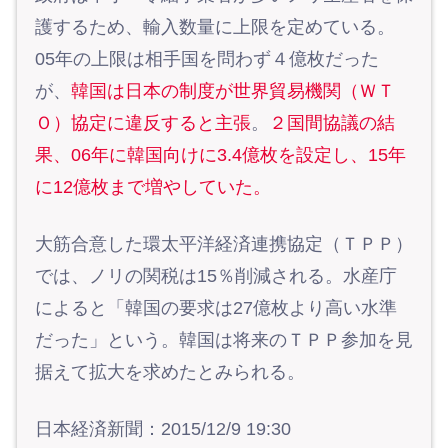
護するため、輸入数量に上限を定めている。
05年の上限は相手国を問わず４億枚だった
が、
韓国は日本の制度が世界貿易機関（ＷＴ
Ｏ）協定に違反すると主張
。
２国間協議の結
果、06年に韓国向けに3.4億枚を設定し、15年
に12億枚まで増やしていた。
大筋合意した環太平洋経済連携協定（ＴＰＰ）
では、ノリの関税は15％削減される。水産庁
によると「韓国の要求は27億枚より高い水準
だった」という。韓国は将来のＴＰＰ参加を見
据えて拡大を求めたとみられる。
日本経済新聞：2015/12/9 19:30