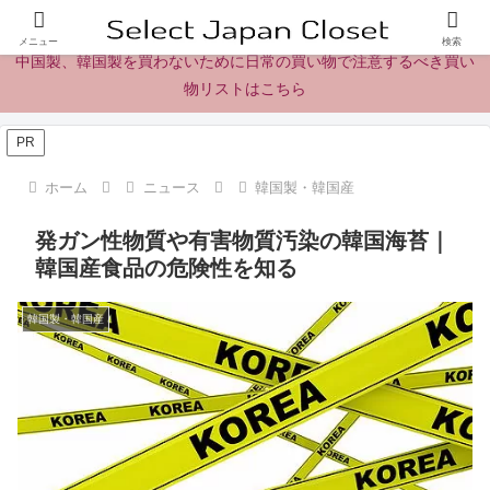
日本製の商品、製品、食品レビューとニュース
メニュー
検索
中国製、韓国製を買わないために日常の買い物で注意するべき買い
物リストはこちら
PR
ホーム
ニュース
韓国製・韓国産
発ガン性物質や有害物質汚染の韓国海苔｜
韓国産食品の危険性を知る
韓国製・韓国産